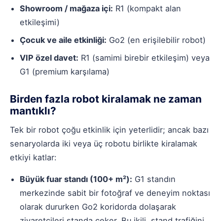
Showroom / mağaza içi:
R1 (kompakt alan
etkileşimi)
Çocuk ve aile etkinliği:
Go2 (en erişilebilir robot)
VIP özel davet:
R1 (samimi birebir etkileşim) veya
G1 (premium karşılama)
Birden fazla robot kiralamak ne zaman
mantıklı?
Tek bir robot çoğu etkinlik için yeterlidir; ancak bazı
senaryolarda iki veya üç robotu birlikte kiralamak
etkiyi katlar:
Büyük fuar standı (100+ m²):
G1 standın
merkezinde sabit bir fotoğraf ve deneyim noktası
olarak dururken Go2 koridorda dolaşarak
ziyaretçileri standa çeker. Bu ikili, stand trafiğini