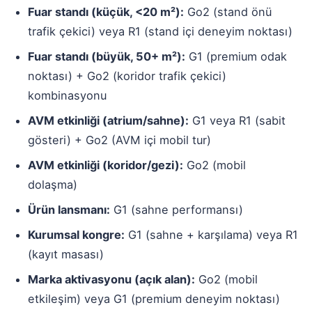
Fuar standı (küçük, <20 m²):
Go2 (stand önü
trafik çekici) veya R1 (stand içi deneyim noktası)
Fuar standı (büyük, 50+ m²):
G1 (premium odak
noktası) + Go2 (koridor trafik çekici)
kombinasyonu
AVM etkinliği (atrium/sahne):
G1 veya R1 (sabit
gösteri) + Go2 (AVM içi mobil tur)
AVM etkinliği (koridor/gezi):
Go2 (mobil
dolaşma)
Ürün lansmanı:
G1 (sahne performansı)
Kurumsal kongre:
G1 (sahne + karşılama) veya R1
(kayıt masası)
Marka aktivasyonu (açık alan):
Go2 (mobil
etkileşim) veya G1 (premium deneyim noktası)