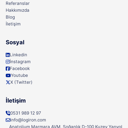
Referanslar
Hakkımızda
Blog
İletişim
Sosyal
Linkedin
İnstagram
Facebook
Youtube
X (Twitter)
İletişim
0531 989 12 97
info@logiron.com
Anatolium Marmara AVM, Soğanlık D-100 Kuzey Yanyol