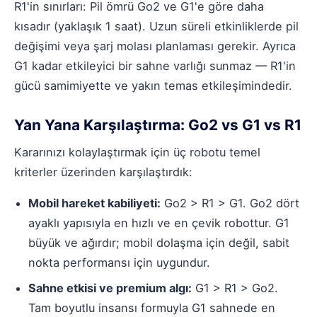
R1'in sınırları: Pil ömrü Go2 ve G1'e göre daha
kısadır (yaklaşık 1 saat). Uzun süreli etkinliklerde pil
değişimi veya şarj molası planlaması gerekir. Ayrıca
G1 kadar etkileyici bir sahne varlığı sunmaz — R1'in
gücü samimiyette ve yakın temas etkileşimindedir.
Yan Yana Karşılaştırma: Go2 vs G1 vs R1
Kararınızı kolaylaştırmak için üç robotu temel
kriterler üzerinden karşılaştırdık:
Mobil hareket kabiliyeti:
Go2 > R1 > G1. Go2 dört
ayaklı yapısıyla en hızlı ve en çevik robottur. G1
büyük ve ağırdır; mobil dolaşma için değil, sabit
nokta performansı için uygundur.
Sahne etkisi ve premium algı:
G1 > R1 > Go2.
Tam boyutlu insansı formuyla G1 sahnede en