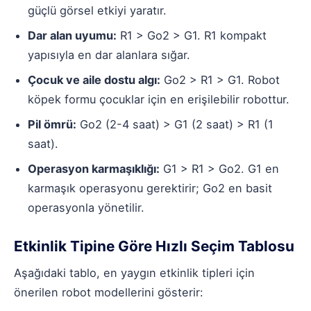
güçlü görsel etkiyi yaratır.
Dar alan uyumu:
R1 > Go2 > G1. R1 kompakt
yapısıyla en dar alanlara sığar.
Çocuk ve aile dostu algı:
Go2 > R1 > G1. Robot
köpek formu çocuklar için en erişilebilir robottur.
Pil ömrü:
Go2 (2-4 saat) > G1 (2 saat) > R1 (1
saat).
Operasyon karmaşıklığı:
G1 > R1 > Go2. G1 en
karmaşık operasyonu gerektirir; Go2 en basit
operasyonla yönetilir.
Etkinlik Tipine Göre Hızlı Seçim Tablosu
Aşağıdaki tablo, en yaygın etkinlik tipleri için
önerilen robot modellerini gösterir: