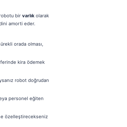
 robotu bir
varlık
olarak
dini amorti eder.
rekli orada olması,
eferinde kira ödemek
uysanız robot doğrudan
veya personel eğiten
e özelleştirecekseniz