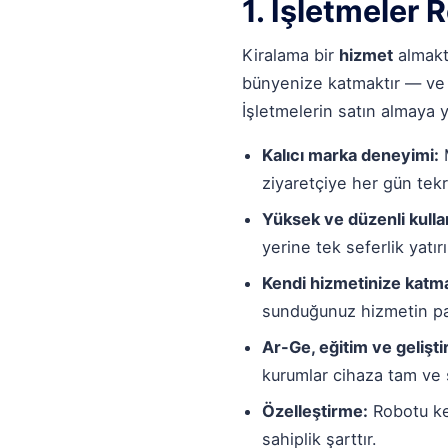
1. İşletmeler 
Kiralama bir
hizmet
almaktı
bünyenize katmaktır — ve b
İşletmelerin satın almaya 
Kalıcı marka deneyimi:
M
ziyaretçiye her gün tekr
Yüksek ve düzenli kulla
yerine tek seferlik yat
Kendi hizmetinize katm
sunduğunuz hizmetin parç
Ar-Ge, eğitim ve gelişt
kurumlar cihaza tam ve s
Özelleştirme:
Robotu ke
sahiplik şarttır.