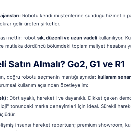
ajansları:
Robotu kendi müşterilerine sunduğu hizmetin pa
krar gelir üreten şirketler.
ası nettir: robot
sık, düzenli ve uzun vadeli
kullanılıyor. K
ce mutlaka dördüncü bölümdeki toplam maliyet hesabını y
li Satın Almalı? Go2, G1 ve R1
 alın, doğru robotu seçmenin mantığı aynıdır:
kullanım senar
rumsal kullanım açısından özetleyelim:
ek):
Dört ayaklı, hareketli ve dayanıklı. Dikkat çeken demol
loji" tonundaki marka deneyimleri için ideal. Sürekli hare
çlüdür.
lişmiş insansı hareket repertuarı; premium showroom, kur