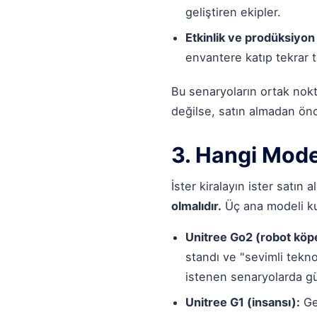
geliştiren ekipler.
Etkinlik ve prodüksiyon 
envantere katıp tekrar te
Bu senaryoların ortak nokt
değilse, satın almadan ön
3. Hangi Mode
İster kiralayın ister satın
olmalıdır.
Üç ana modeli ku
Unitree Go2
(robot köp
standı ve "sevimli tekno
istenen senaryolarda gü
Unitree G1
(insansı):
Ge