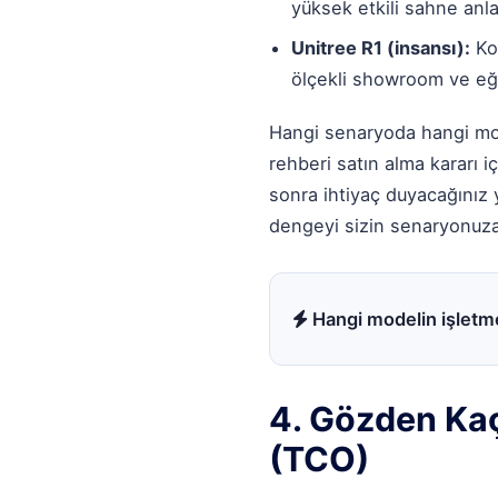
yüksek etkili sahne anl
Unitree R1
(insansı):
Kom
ölçekli showroom ve eği
Hangi senaryoda hangi mod
rehberi
satın alma kararı iç
sonra ihtiyaç duyacağınız
dengeyi sizin senaryonuza
Hangi modelin işletme
4. Gözden Ka
(TCO)