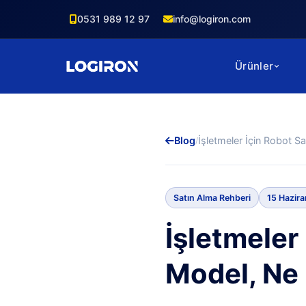
0531 989 12 97
info@logiron.com
Ürünler
Blog
İşletmeler İçin Robot S
/
Satın Alma Rehberi
15 Hazir
İşletmeler
Model, Ne 