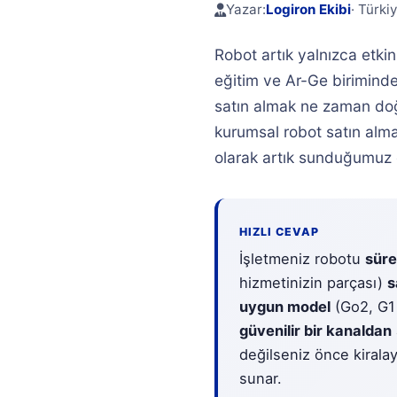
Yazar:
Logiron Ekibi
· Türki
Robot artık yalnızca etkin
eğitim ve Ar-Ge biriminde 
satın almak ne zaman doğ
kurumsal robot satın alma
olarak artık sunduğumuz da
HIZLI CEVAP
İşletmeniz robotu
süre
hizmetinizin parçası)
s
uygun model
(Go2, G1
güvenilir bir kanaldan
değilseniz önce kirala
sunar.