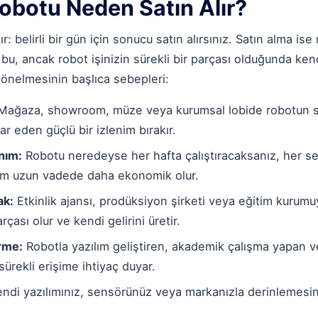
Robotu Neden Satın Alır?
r: belirli bir gün için sonucu satın alırsınız. Satın alma ise
u, ancak robot işinizin sürekli bir parçası olduğunda ken
yönelmesinin başlıca sebepleri:
ağaza, showroom, müze veya kurumsal lobide robotun sü
ar eden güçlü bir izlenim bırakır.
nım:
Robotu neredeyse her hafta çalıştıracaksanız, her s
ırım uzun vadede daha ekonomik olur.
ak:
Etkinlik ajansı, prodüksiyon şirketi veya eğitim kurum
ası olur ve kendi gelirini üretir.
irme:
Robotla yazılım geliştiren, akademik çalışma yapan 
ürekli erişime ihtiyaç duyar.
ndi yazılımınız, sensörünüz veya markanızla derinlemesin