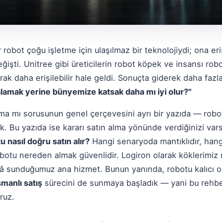
r robot çoğu işletme için ulaşılmaz bir teknolojiydi; ona er
ğişti. Unitree gibi üreticilerin robot köpek ve insansı rob
arak daha erişilebilir hale geldi. Sonuçta giderek daha faz
alamak yerine bünyemize katsak daha mı iyi olur?"
lma mı sorusunun genel çerçevesini ayrı bir yazıda —
robo
k. Bu yazıda ise kararı satın alma yönünde verdiğinizi vars
u nasıl doğru satın alır?
Hangi senaryoda mantıklıdır, hang
botu nereden almak güvenlidir. Logiron olarak köklerimiz 
hâlâ sunduğumuz ana hizmet. Bunun yanında, robotu kalıcı
manlı satış
sürecini de sunmaya başladık — yani bu rehber
ruz.