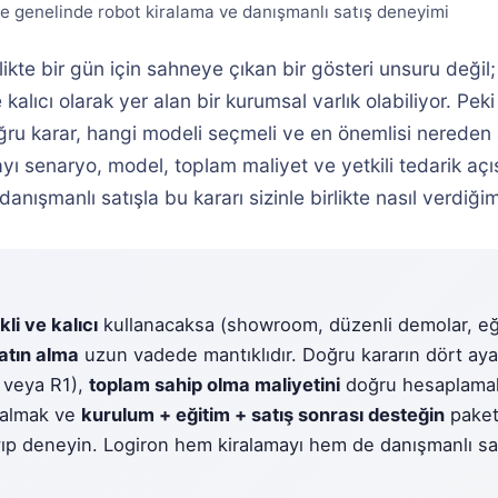
ye genelinde robot kiralama ve danışmanlı satış deneyimi
likte bir gün için sahneye çıkan bir gösteri unsuru deği
kalıcı olarak yer alan bir kurumsal varlık olabiliyor. Peki
ru karar, hangi modeli seçmeli ve en önemlisi nereden 
yı senaryo, model, toplam maliyet ve yetkili tedarik açıs
nışmanlı satışla bu kararı sizinle birlikte nasıl verdiğim
kli ve kalıcı
kullanacaksa (showroom, düzenli demolar, eği
atın alma
uzun vadede mantıklıdır. Doğru kararın dört aya
 veya R1),
toplam sahip olma maliyetini
doğru hesaplama
almak ve
kurulum + eğitim + satış sonrası desteğin
paket
yıp deneyin. Logiron hem kiralamayı hem de danışmanlı sa