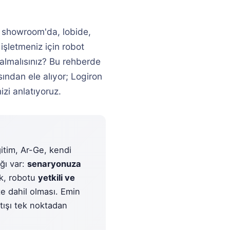
l; showroom'da, lobide,
 işletmeniz için robot
almalısınız? Bu rehberde
ından ele alıyor; Logiron
izi anlatıyoruz.
tim, Ar-Ge, kendi
ğı var:
senaryonuza
k, robotu
yetkili ve
e dahil olması. Emin
tışı tek noktadan